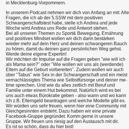
in Mecklenburg-Vorpommern.
In unserem Podcast nehmen wir dich von Anfang an mit: Alle
Fragen, die ich ab der 5.SSW mit dem positiven
Schwangerschaftstest habe, stelle ich Andrea und jede
Woche wird Andrea uns Rede und Antwort stehen.
Bei all unseren Themen zu Sport& Bewegung, Ernährung
und positives Mindset wollen wir dich darin bestärken
wieder mehr auf dein Herz und deinen schwangeren Bauch
zu hören, damit du deinen ganz persönlichen Weg gehst.
Werde deine eigene Expertin!
Wir möchten dir Impulse auf die Fragen geben "wie will ich
als Mama sein?" oder "Wie wollen wir uns als (werdende)
Eltern auf die Geburt vorbereiten". Zudem wollen wir auch
über "Tabus" wie Sex in der Schwangerschaft und ein meist
vernachlässigtes Thema wie Selbstfürsorge und deiner me-
time sprechen. Und wie du alles zeitlich mit Beruf und
Familie unter einem Hut bekommst. Natürlich wird es bei
uns auch etwas Bürokratie geben - also wann und wo kann
ich z.B. Elterngeld beantragen und welche Modelle gibt es.
Wir würden uns sehr freuen, wenn hier eine Community mit
Gleichgesinnten entsteht. Dazu haben wir eine private
Facebook-Gruppe gegründet. Komm gerne in unsere
Gruppe. Wir freuen uns riesig auf den Austausch mit dir.
Es ist so schön, dass du hier bist!