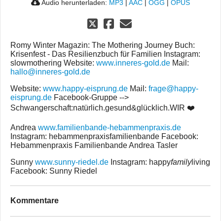
Audio herunterladen:
MP3
|
AAC
|
OGG
|
OPUS
Romy Winter Magazin: The Mothering Journey Buch:
Krisenfest - Das Resilienzbuch für Familien Instagram:
slowmothering Website:
www.inneres-gold.de
Mail:
hallo@inneres-gold.de
Website:
www.happy-eisprung.de
Mail:
frage@happy-
eisprung.de
Facebook-Gruppe -->
Schwangerschaft:natürlich.gesund&glücklich.WIR ❤️
Andrea
www.familienbande-hebammenpraxis.de
Instagram: hebammenpraxisfamilienbande Facebook:
Hebammenpraxis Familienbande Andrea Tasler
Sunny
www.sunny-riedel.de
Instagram: happy
family
living
Facebook: Sunny Riedel
Kommentare