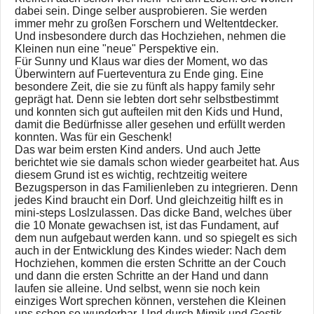
dabei sein. Dinge selber ausprobieren. Sie werden
immer mehr zu großen Forschern und Weltentdecker.
Und insbesondere durch das Hochziehen, nehmen die
Kleinen nun eine "neue" Perspektive ein.
Für Sunny und Klaus war dies der Moment, wo das
Überwintern auf Fuerteventura zu Ende ging. Eine
besondere Zeit, die sie zu fünft als happy family sehr
geprägt hat. Denn sie lebten dort sehr selbstbestimmt
und konnten sich gut aufteilen mit den Kids und Hund,
damit die Bedürfnisse aller gesehen und erfüllt werden
konnten. Was für ein Geschenk!
Das war beim ersten Kind anders. Und auch Jette
berichtet wie sie damals schon wieder gearbeitet hat. Aus
diesem Grund ist es wichtig, rechtzeitig weitere
Bezugsperson in das Familienleben zu integrieren. Denn
jedes Kind braucht ein Dorf. Und gleichzeitig hilft es in
mini-steps Loslzulassen. Das dicke Band, welches über
die 10 Monate gewachsen ist, ist das Fundament, auf
dem nun aufgebaut werden kann. und so spiegelt es sich
auch in der Entwicklung des Kindes wieder: Nach dem
Hochziehen, kommen die ersten Schritte an der Couch
und dann die ersten Schritte an der Hand und dann
laufen sie alleine. Und selbst, wenn sie noch kein
einziges Wort sprechen können, verstehen die Kleinen
uns schon so wunderbar. Und durch Mimik und Gestik