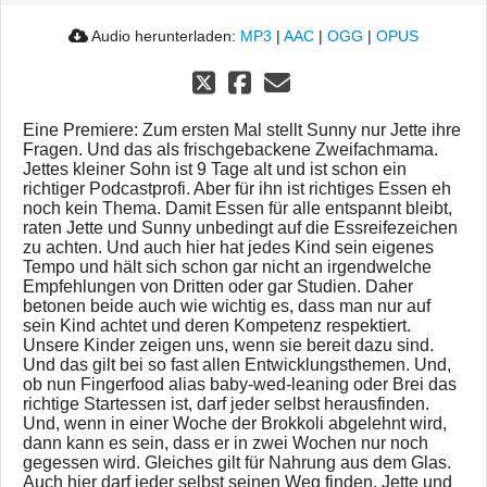
Audio herunterladen:
MP3
|
AAC
|
OGG
|
OPUS
Eine Premiere: Zum ersten Mal stellt Sunny nur Jette ihre
Fragen. Und das als frischgebackene Zweifachmama.
Jettes kleiner Sohn ist 9 Tage alt und ist schon ein
richtiger Podcastprofi. Aber für ihn ist richtiges Essen eh
noch kein Thema. Damit Essen für alle entspannt bleibt,
raten Jette und Sunny unbedingt auf die Essreifezeichen
zu achten. Und auch hier hat jedes Kind sein eigenes
Tempo und hält sich schon gar nicht an irgendwelche
Empfehlungen von Dritten oder gar Studien. Daher
betonen beide auch wie wichtig es, dass man nur auf
sein Kind achtet und deren Kompetenz respektiert.
Unsere Kinder zeigen uns, wenn sie bereit dazu sind.
Und das gilt bei so fast allen Entwicklungsthemen. Und,
ob nun Fingerfood alias baby-wed-leaning oder Brei das
richtige Startessen ist, darf jeder selbst herausfinden.
Und, wenn in einer Woche der Brokkoli abgelehnt wird,
dann kann es sein, dass er in zwei Wochen nur noch
gegessen wird. Gleiches gilt für Nahrung aus dem Glas.
Auch hier darf jeder selbst seinen Weg finden. Jette und