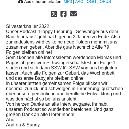
Audio herunterladen:
MP3
|
AAC
|
OGG
|
OPUS
Silvesterknaller 2022
Unser Podcast "Happy Eisprung - Schwanger aus dem
Bauch heraus" geht nach genau 2 Jahren zu Ende. Also
zumindestens wird es keine neue Folgen mehr mit uns
zusammen geben. Aber die gute Nachricht: Alle 79
Folgen bleiben online!
Somit können alle interessierten werdenden Mamas und
Papas ab positiven Schwangerschaftstest bei Folge 1
starten und sich dann SSW für SSW von uns begleiten
lassen. Auch alle Folgen zur Geburt, das Wochenbett
und das erste Babyjahr bleiben online.
In unserer letzten gemeinsamen Folge blicken wir
nochmal zurück und schwelgen in Erinnerung, quatschen
über unsere persönliche und berufliche Entwicklung und
was demnächst so bei uns ansteht.
Von herzen Danke an alle Interviewgäste. ihr habt
unseren Podcast so wunderbar bereichert! Und ganz
großen Dank an alle Hörer:innen!
Ahoi
Andrea & Sunny