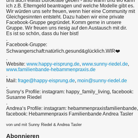
uns auch etwas Bürokratie geben - also wann und wo kann
ich z.B. Elterngeld beantragen und welche Modelle gibt es.
Wir würden uns sehr freuen, wenn hier eine Community mit
Gleichgesinnten entsteht. Dazu haben wir eine private
Facebook-Gruppe gegründet. Komm gerne in unsere
Gruppe. Wir freuen uns riesig auf den Austausch mit dir.
Es ist so schön, dass du hier bist!
.
Facebook-Gruppe:
Schwangerschaft:natürlich.gesund&glücklich.WIR❤️
.
Website:
www.happy-eisprung.de
,
www.sunny-riedel.de
,
www.familienbande-hebammenpraxis.de
.
Mail:
frage@happy-eisprung.de
,
moin@sunny-riedel.de
.
Sunny‘s Profile: instagram: happy_family_living, facebook:
Susanne Riedel
.
Andrea‘s Profile: instagram: hebammenpraxisfamilienbande,
facebook: Hebammenpraxis Familienbande Andrea Tasler
von und mit Sunny Riedel & Andrea Tasler
Abonnieren