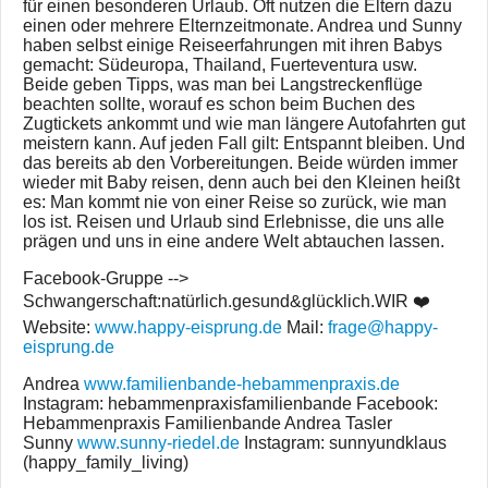
für einen besonderen Urlaub. Oft nutzen die Eltern dazu
einen oder mehrere Elternzeitmonate. Andrea und Sunny
haben selbst einige Reiseerfahrungen mit ihren Babys
gemacht: Südeuropa, Thailand, Fuerteventura usw.
Beide geben Tipps, was man bei Langstreckenflüge
beachten sollte, worauf es schon beim Buchen des
Zugtickets ankommt und wie man längere Autofahrten gut
meistern kann. Auf jeden Fall gilt: Entspannt bleiben. Und
das bereits ab den Vorbereitungen. Beide würden immer
wieder mit Baby reisen, denn auch bei den Kleinen heißt
es: Man kommt nie von einer Reise so zurück, wie man
los ist. Reisen und Urlaub sind Erlebnisse, die uns alle
prägen und uns in eine andere Welt abtauchen lassen.
Facebook-Gruppe -->
Schwangerschaft:natürlich.gesund&glücklich.WIR ❤️
Website:
www.happy-eisprung.de
Mail:
frage@happy-
eisprung.de
Andrea
www.familienbande-hebammenpraxis.de
Instagram: hebammenpraxisfamilienbande Facebook:
Hebammenpraxis Familienbande Andrea Tasler
Sunny
www.sunny-riedel.de
Instagram: sunnyundklaus
(happy_family_living)