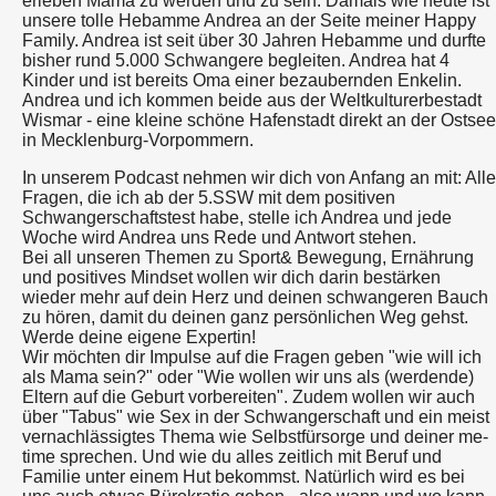
erleben Mama zu werden und zu sein. Damals wie heute ist
unsere tolle Hebamme Andrea an der Seite meiner Happy
Family. Andrea ist seit über 30 Jahren Hebamme und durfte
bisher rund 5.000 Schwangere begleiten. Andrea hat 4
Kinder und ist bereits Oma einer bezaubernden Enkelin.
Andrea und ich kommen beide aus der Weltkulturerbestadt
Wismar - eine kleine schöne Hafenstadt direkt an der Ostsee
in Mecklenburg-Vorpommern.
In unserem Podcast nehmen wir dich von Anfang an mit: Alle
Fragen, die ich ab der 5.SSW mit dem positiven
Schwangerschaftstest habe, stelle ich Andrea und jede
Woche wird Andrea uns Rede und Antwort stehen.
Bei all unseren Themen zu Sport& Bewegung, Ernährung
und positives Mindset wollen wir dich darin bestärken
wieder mehr auf dein Herz und deinen schwangeren Bauch
zu hören, damit du deinen ganz persönlichen Weg gehst.
Werde deine eigene Expertin!
Wir möchten dir Impulse auf die Fragen geben "wie will ich
als Mama sein?" oder "Wie wollen wir uns als (werdende)
Eltern auf die Geburt vorbereiten". Zudem wollen wir auch
über "Tabus" wie Sex in der Schwangerschaft und ein meist
vernachlässigtes Thema wie Selbstfürsorge und deiner me-
time sprechen. Und wie du alles zeitlich mit Beruf und
Familie unter einem Hut bekommst. Natürlich wird es bei