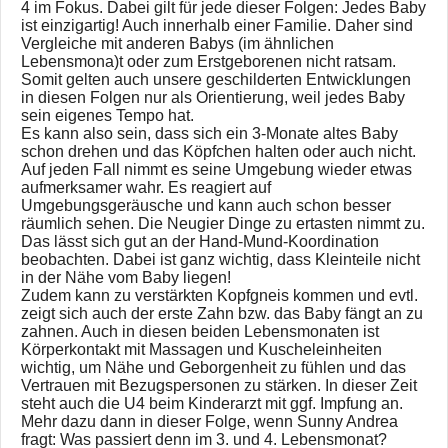
4 im Fokus. Dabei gilt für jede dieser Folgen: Jedes Baby
ist einzigartig! Auch innerhalb einer Familie. Daher sind
Vergleiche mit anderen Babys (im ähnlichen
Lebensmona)t oder zum Erstgeborenen nicht ratsam.
Somit gelten auch unsere geschilderten Entwicklungen
in diesen Folgen nur als Orientierung, weil jedes Baby
sein eigenes Tempo hat.
Es kann also sein, dass sich ein 3-Monate altes Baby
schon drehen und das Köpfchen halten oder auch nicht.
Auf jeden Fall nimmt es seine Umgebung wieder etwas
aufmerksamer wahr. Es reagiert auf
Umgebungsgeräusche und kann auch schon besser
räumlich sehen. Die Neugier Dinge zu ertasten nimmt zu.
Das lässt sich gut an der Hand-Mund-Koordination
beobachten. Dabei ist ganz wichtig, dass Kleinteile nicht
in der Nähe vom Baby liegen!
Zudem kann zu verstärkten Kopfgneis kommen und evtl.
zeigt sich auch der erste Zahn bzw. das Baby fängt an zu
zahnen. Auch in diesen beiden Lebensmonaten ist
Körperkontakt mit Massagen und Kuscheleinheiten
wichtig, um Nähe und Geborgenheit zu fühlen und das
Vertrauen mit Bezugspersonen zu stärken. In dieser Zeit
steht auch die U4 beim Kinderarzt mit ggf. Impfung an.
Mehr dazu dann in dieser Folge, wenn Sunny Andrea
fragt: Was passiert denn im 3. und 4. Lebensmonat?