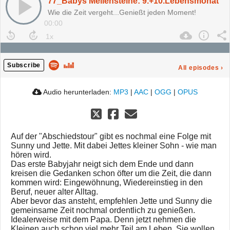
77_Babys Meilensteine: 9.+10.Lebensmonat
Wie die Zeit vergeht...Genießt jeden Moment!
00:00
Subscribe
All episodes
›
Audio herunterladen:
MP3
|
AAC
|
OGG
|
OPUS
Auf der "Abschiedstour" gibt es nochmal eine Folge mit
Sunny und Jette. Mit dabei Jettes kleiner Sohn - wie man
hören wird.
Das erste Babyjahr neigt sich dem Ende und dann
kreisen die Gedanken schon öfter um die Zeit, die dann
kommen wird: Eingewöhnung, Wiedereinstieg in den
Beruf, neuer alter Alltag.
Aber bevor das ansteht, empfehlen Jette und Sunny die
gemeinsame Zeit nochmal ordentlich zu genießen.
Idealerweise mit dem Papa. Denn jetzt nehmen die
Kleinen auch schon viel mehr Teil am Leben. Sie wollen