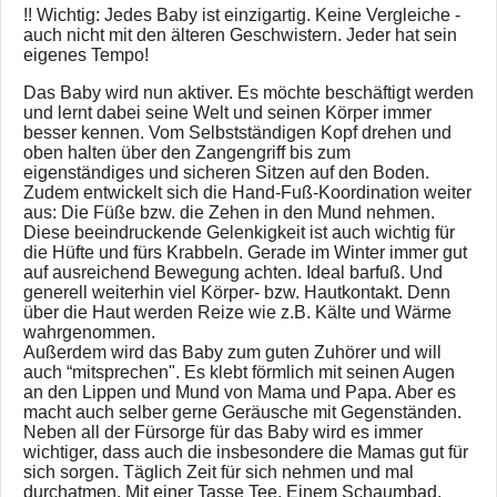
!! Wichtig: Jedes Baby ist einzigartig. Keine Vergleiche -
auch nicht mit den älteren Geschwistern. Jeder hat sein
eigenes Tempo!
Das Baby wird nun aktiver. Es möchte beschäftigt werden
und lernt dabei seine Welt und seinen Körper immer
besser kennen. Vom Selbstständigen Kopf drehen und
oben halten über den Zangengriff bis zum
eigenständiges und sicheren Sitzen auf den Boden.
Zudem entwickelt sich die Hand-Fuß-Koordination weiter
aus: Die Füße bzw. die Zehen in den Mund nehmen.
Diese beeindruckende Gelenkigkeit ist auch wichtig für
die Hüfte und fürs Krabbeln. Gerade im Winter immer gut
auf ausreichend Bewegung achten. Ideal barfuß. Und
generell weiterhin viel Körper- bzw. Hautkontakt. Denn
über die Haut werden Reize wie z.B. Kälte und Wärme
wahrgenommen.
Außerdem wird das Baby zum guten Zuhörer und will
auch “mitsprechen". Es klebt förmlich mit seinen Augen
an den Lippen und Mund von Mama und Papa. Aber es
macht auch selber gerne Geräusche mit Gegenständen.
Neben all der Fürsorge für das Baby wird es immer
wichtiger, dass auch die insbesondere die Mamas gut für
sich sorgen. Täglich Zeit für sich nehmen und mal
durchatmen. Mit einer Tasse Tee. Einem Schaumbad.