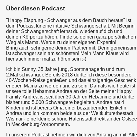
Über diesen Podcast
"Happy Eisprung - Schwanger aus dem Bauch heraus" ist
dein Podcast für eine intuitive Schwangerschaft. Mit Beginn
deiner Schwangerschaft lernst du wieder auf dich und
deinen Körper zu hören. Finde so deinen ganz persönlichen
Weg als Mama. Werde zu deiner eigenen Expertin!
Bring auch sehr gerne deinen Partner mit. Denn gemeinsam
ist schwanger sein am schönsten! Mein Mann Klaus wird
hier auch immer mal zu hören sein ;-)
Ich bin Sunny, 35 Jahre jung, Sportmanagerin und zum
2.Mal schwanger. Bereits 2018 durfte ich diese besondere
40-Wochen-Reise genießen und das einzigartige Geschenk
erleben Mama zu werden und zu sein. Damals wie heute ist
unsere tolle Hebamme Andrea an der Seite meiner Happy
Family. Andrea ist seit über 30 Jahren Hebamme und durfte
bisher rund 5.000 Schwangere begleiten. Andrea hat 4
Kinder und ist bereits Oma einer bezaubernden Enkelin.
Andrea und ich kommen beide aus der Weltkulturerbestadt
Wismar - eine kleine schöne Hafenstadt direkt an der Ostsee
in Mecklenburg-Vorpommern.
In unserem Podcast nehmen wir dich von Anfang an mit: Alle