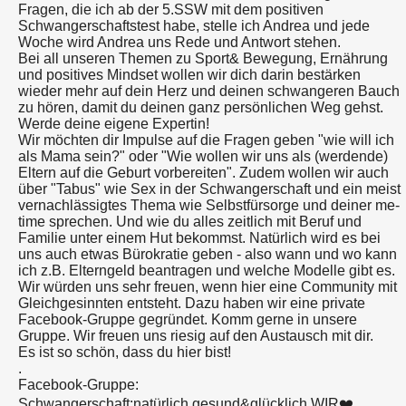
Fragen, die ich ab der 5.SSW mit dem positiven
Schwangerschaftstest habe, stelle ich Andrea und jede
Woche wird Andrea uns Rede und Antwort stehen.
Bei all unseren Themen zu Sport& Bewegung, Ernährung
und positives Mindset wollen wir dich darin bestärken
wieder mehr auf dein Herz und deinen schwangeren Bauch
zu hören, damit du deinen ganz persönlichen Weg gehst.
Werde deine eigene Expertin!
Wir möchten dir Impulse auf die Fragen geben "wie will ich
als Mama sein?" oder "Wie wollen wir uns als (werdende)
Eltern auf die Geburt vorbereiten". Zudem wollen wir auch
über "Tabus" wie Sex in der Schwangerschaft und ein meist
vernachlässigtes Thema wie Selbstfürsorge und deiner me-
time sprechen. Und wie du alles zeitlich mit Beruf und
Familie unter einem Hut bekommst. Natürlich wird es bei
uns auch etwas Bürokratie geben - also wann und wo kann
ich z.B. Elterngeld beantragen und welche Modelle gibt es.
Wir würden uns sehr freuen, wenn hier eine Community mit
Gleichgesinnten entsteht. Dazu haben wir eine private
Facebook-Gruppe gegründet. Komm gerne in unsere
Gruppe. Wir freuen uns riesig auf den Austausch mit dir.
Es ist so schön, dass du hier bist!
.
Facebook-Gruppe:
Schwangerschaft:natürlich.gesund&glücklich.WIR❤️