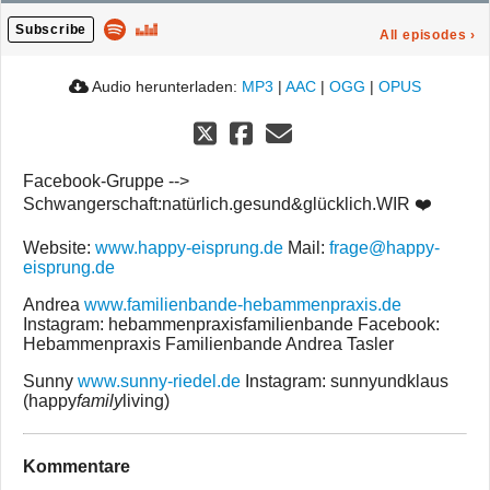
Subscribe
All episodes
›
Audio herunterladen:
MP3
|
AAC
|
OGG
|
OPUS
Facebook-Gruppe -->
Schwangerschaft:natürlich.gesund&glücklich.WIR ❤️
Website:
www.happy-eisprung.de
Mail:
frage@happy-
eisprung.de
Andrea
www.familienbande-hebammenpraxis.de
Instagram: hebammenpraxisfamilienbande Facebook:
Hebammenpraxis Familienbande Andrea Tasler
Sunny
www.sunny-riedel.de
Instagram: sunnyundklaus
(happy
family
living)
Kommentare