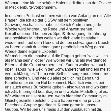
Wismar - eine kleine schöne Hafenstadt direkt an der Ostsee
in Mecklenburg-Vorpommern.
In unserem Podcast nehmen wir dich von Anfang an mit: Alle
Fragen, die ich ab der 5.SSW mit dem positiven
Schwangerschaftstest habe, stelle ich Andrea und jede
Woche wird Andrea uns Rede und Antwort stehen.
Bei all unseren Themen zu Sport& Bewegung, Ernährung
und positives Mindset wollen wir dich darin bestärken
wieder mehr auf dein Herz und deinen schwangeren Bauch
zu hören, damit du deinen ganz persönlichen Weg gehst.
Werde deine eigene Expertin!
Wir möchten dir Impulse auf die Fragen geben "wie will ich
als Mama sein?" oder "Wie wollen wir uns als (werdende)
Eltern auf die Geburt vorbereiten". Zudem wollen wir auch
über "Tabus" wie Sex in der Schwangerschaft und ein meist
vernachlässigtes Thema wie Selbstfürsorge und deiner me-
time sprechen. Und wie du alles zeitlich mit Beruf und
Familie unter einem Hut bekommst. Natürlich wird es bei
uns auch etwas Bürokratie geben - also wann und wo kann
ich z.B. Elterngeld beantragen und welche Modelle gibt es.
Wir würden uns sehr freuen, wenn hier eine Community mit
Gleichgesinnten entsteht. Dazu haben wir eine private
Facebook-Gruppe gegründet. Komm gerne in unsere
Gruppe. Wir freuen uns riesig auf den Austausch mit dir.