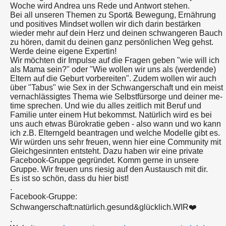
Woche wird Andrea uns Rede und Antwort stehen.
Bei all unseren Themen zu Sport& Bewegung, Ernährung
und positives Mindset wollen wir dich darin bestärken
wieder mehr auf dein Herz und deinen schwangeren Bauch
zu hören, damit du deinen ganz persönlichen Weg gehst.
Werde deine eigene Expertin!
Wir möchten dir Impulse auf die Fragen geben "wie will ich
als Mama sein?" oder "Wie wollen wir uns als (werdende)
Eltern auf die Geburt vorbereiten". Zudem wollen wir auch
über "Tabus" wie Sex in der Schwangerschaft und ein meist
vernachlässigtes Thema wie Selbstfürsorge und deiner me-
time sprechen. Und wie du alles zeitlich mit Beruf und
Familie unter einem Hut bekommst. Natürlich wird es bei
uns auch etwas Bürokratie geben - also wann und wo kann
ich z.B. Elterngeld beantragen und welche Modelle gibt es.
Wir würden uns sehr freuen, wenn hier eine Community mit
Gleichgesinnten entsteht. Dazu haben wir eine private
Facebook-Gruppe gegründet. Komm gerne in unsere
Gruppe. Wir freuen uns riesig auf den Austausch mit dir.
Es ist so schön, dass du hier bist!
.
Facebook-Gruppe:
Schwangerschaft:natürlich.gesund&glücklich.WIR❤️
.