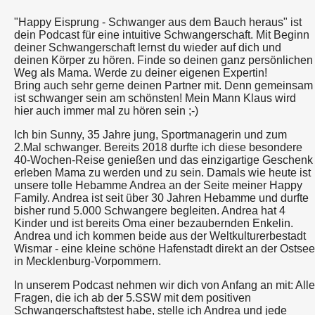
"Happy Eisprung - Schwanger aus dem Bauch heraus" ist
dein Podcast für eine intuitive Schwangerschaft. Mit Beginn
deiner Schwangerschaft lernst du wieder auf dich und
deinen Körper zu hören. Finde so deinen ganz persönlichen
Weg als Mama. Werde zu deiner eigenen Expertin!
Bring auch sehr gerne deinen Partner mit. Denn gemeinsam
ist schwanger sein am schönsten! Mein Mann Klaus wird
hier auch immer mal zu hören sein ;-)
Ich bin Sunny, 35 Jahre jung, Sportmanagerin und zum
2.Mal schwanger. Bereits 2018 durfte ich diese besondere
40-Wochen-Reise genießen und das einzigartige Geschenk
erleben Mama zu werden und zu sein. Damals wie heute ist
unsere tolle Hebamme Andrea an der Seite meiner Happy
Family. Andrea ist seit über 30 Jahren Hebamme und durfte
bisher rund 5.000 Schwangere begleiten. Andrea hat 4
Kinder und ist bereits Oma einer bezaubernden Enkelin.
Andrea und ich kommen beide aus der Weltkulturerbestadt
Wismar - eine kleine schöne Hafenstadt direkt an der Ostsee
in Mecklenburg-Vorpommern.
In unserem Podcast nehmen wir dich von Anfang an mit: Alle
Fragen, die ich ab der 5.SSW mit dem positiven
Schwangerschaftstest habe, stelle ich Andrea und jede