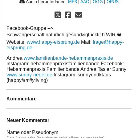
Audio herunterladen:
MP3
|
AAC
|
OGG
|
OPUS
Facebook-Gruppe -->
Schwangerschaft:natürlich.gesund&glücklich.WIR ❤️
Website:
www.happy-eisprung.de
Mail:
frage@happy-
eisprung.de
Andrea
www.familienbande-hebammenpraxis.de
Instagram: hebammenpraxisfamilienbande Facebook:
Hebammenpraxis Familienbande Andrea Tasler Sunny
www.sunny-riedel.de
Instagram: sunnyundklaus
(happy
family
living)
Kommentare
Neuer Kommentar
Name oder Pseudonym