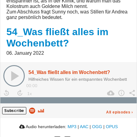
entspannter ist, als in der Klinik, und warum man das
Kolostrum auch Goldene Milch nennt.
Zum Abschluss fragt Sunny noch, was Stillen für Andrea
ganz persönlich bedeutet.
54_Was fließt alles im
Wochenbett?
06. January 2022
54_Was fließt alles im Wochenbett?
Hilfreiches Wissen für ein entspanntes Wochenbett
00:00
Subscribe
All episodes
›
Audio herunterladen:
MP3
|
AAC
|
OGG
|
OPUS