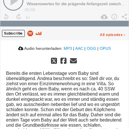
Wissenswertes für die prägende Anfangszeit zwischen Mama, Papa und Baby
00:00
Subscribe
All episodes
›
Audio herunterladen:
MP3
|
AAC
|
OGG
|
OPUS
Bereits die ersten Lebenstage vom Baby sind
überwältigend. Andrea beschreibt es so: Stell dir vor, du
ziehst von einer Einzimmerwohnung in eine Villa. So
ähnlich geht es dem Baby, wenn es nach ca. 40 SSW
den Ort verlässt, wo es immer gleichbleibend warm und
dunkel eingepackt war, wo es immer und ständig essen
gab, wo ausscheiden nebenbei lief und wo es ungestört
schlafen konnte. Schon mit der Geburt des Köpfchens
ändert sich auf einmal alles für das Baby. Daher sind die
ersten Tage vom Baby auf der Welt auch sehr bedeutend
und die Grundbedürfnisse wie essen, schlafen,