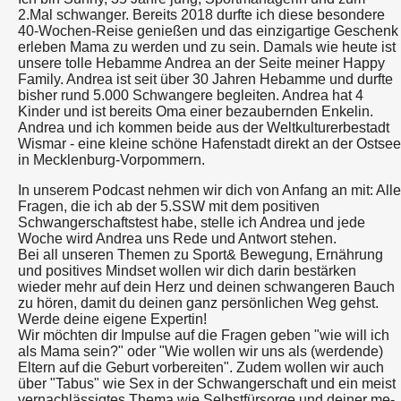
2.Mal schwanger. Bereits 2018 durfte ich diese besondere
40-Wochen-Reise genießen und das einzigartige Geschenk
erleben Mama zu werden und zu sein. Damals wie heute ist
unsere tolle Hebamme Andrea an der Seite meiner Happy
Family. Andrea ist seit über 30 Jahren Hebamme und durfte
bisher rund 5.000 Schwangere begleiten. Andrea hat 4
Kinder und ist bereits Oma einer bezaubernden Enkelin.
Andrea und ich kommen beide aus der Weltkulturerbestadt
Wismar - eine kleine schöne Hafenstadt direkt an der Ostsee
in Mecklenburg-Vorpommern.
In unserem Podcast nehmen wir dich von Anfang an mit: Alle
Fragen, die ich ab der 5.SSW mit dem positiven
Schwangerschaftstest habe, stelle ich Andrea und jede
Woche wird Andrea uns Rede und Antwort stehen.
Bei all unseren Themen zu Sport& Bewegung, Ernährung
und positives Mindset wollen wir dich darin bestärken
wieder mehr auf dein Herz und deinen schwangeren Bauch
zu hören, damit du deinen ganz persönlichen Weg gehst.
Werde deine eigene Expertin!
Wir möchten dir Impulse auf die Fragen geben "wie will ich
als Mama sein?" oder "Wie wollen wir uns als (werdende)
Eltern auf die Geburt vorbereiten". Zudem wollen wir auch
über "Tabus" wie Sex in der Schwangerschaft und ein meist
vernachlässigtes Thema wie Selbstfürsorge und deiner me-