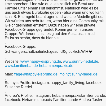
time sprechen. Und wie du alles zeitlich mit Beruf und
Familie unter einem Hut bekommst. Natürlich wird es bei
uns auch etwas Bürokratie geben - also wann und wo kann
ich z.B. Elterngeld beantragen und welche Modelle gibt es.
Wir würden uns sehr freuen, wenn hier eine Community mit
Gleichgesinnten entsteht. Dazu haben wir eine private
Facebook-Gruppe gegründet. Komm gerne in unsere
Gruppe. Wir freuen uns riesig auf den Austausch mit dir.
Es ist so schön, dass du hier bist!
.
Facebook-Gruppe:
Schwangerschaft:natürlich.gesund&glücklich.WIR❤️
.
Website:
www.happy-eisprung.de
,
www.sunny-riedel.de
,
www.familienbande-hebammenpraxis.de
.
Mail:
frage@happy-eisprung.de
,
moin@sunny-riedel.de
.
Sunny‘s Profile: instagram: happy_family_living, facebook:
Susanne Riedel
.
Andrea‘s Profile: instagram: hebammenpraxisfamilienbande,
facebook: Hebammenpraxis Familienbande Andrea Tasler